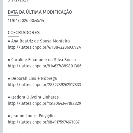
31/12/2021
DATA DA ÚLTIMA MODIFICAÇÃO
11/04/2026 00:45:14
CO-CRIADORES
● Ana Beatriz de Sousa Monteiro
http://lattes.cnpq.br/4718842206937724
● Caroline Emanuele da Silva Sousa
http://lattes.cnpq.br/8146274389801306
● Déborah Lins e Nóbrega
http://lattes.cnpq.br/2832789262517833
● Izadora Oliveira Linhares
http://lattes.cnpq.br/1512064344182829
● Jeanne Louize Emygdio
http://lattes.cnpq.br/6849175974671037